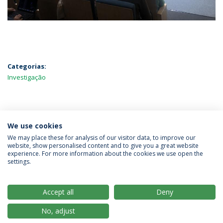
Categorias:
Investigação
MAIS NOTÍCIAS
We use cookies
We may place these for analysis of our visitor data, to improve our
website, show personalised content and to give you a great website
experience. For more information about the cookies we use open the
Política de Privacidade
Termos & Condições
settings.
Direitos do Titular dos Dados
Accept all
Deny
No, adjust
© 2026 Universidade Católica Portuguesa