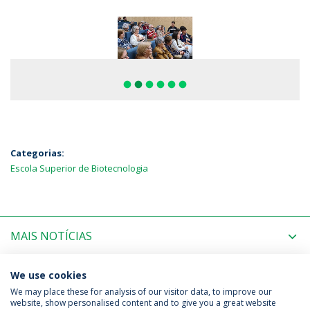
fiber_manual_record
fiber_manual_record
fiber_manual_record
fiber_manual_record
fiber_manual_record
fiber_manual_record
Categorias:
Escola Superior de Biotecnologia
MAIS NOTÍCIAS
PRÓXIMOS EVENTOS
We use cookies
We may place these for analysis of our visitor data, to improve our
website, show personalised content and to give you a great website