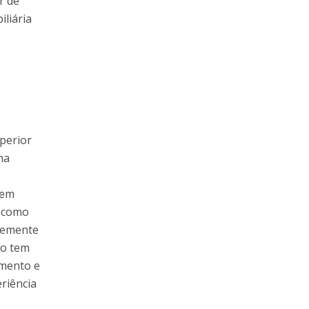
r de
liária
perior
na
 em
, como
ntemente
so tem
imento e
riência