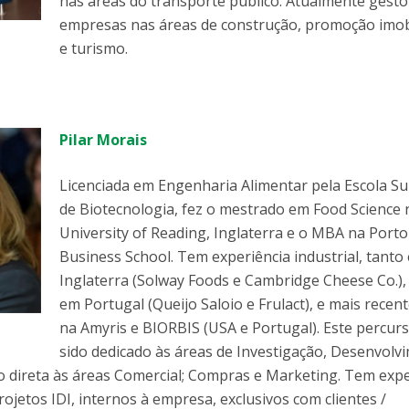
nas áreas do transporte público. Atualmente gesto
empresas nas áreas de construção, promoção imobi
e turismo.
Pilar Morais
Licenciada em Engenharia Alimentar pela Escola Su
de Biotecnologia, fez o mestrado em Food Science 
University of Reading, Inglaterra e o MBA na Porto
Business School. Tem experiência industrial, tanto
Inglaterra (Solway Foods e Cambridge Cheese Co.)
em Portugal (Queijo Saloio e Frulact), e mais rece
na Amyris e BIORBIS (USA e Portugal). Este percur
sido dedicado às áreas de Investigação, Desenvolv
o direta às áreas Comercial; Compras e Marketing. Tem expe
ojetos IDI, internos à empresa, exclusivos com clientes /