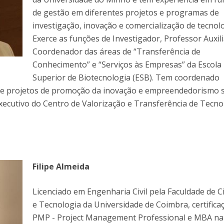
Dia Internacional do Microrganismo
de gestão em diferentes projetos e programas de
Teen Academy
Doutoramentos
investigação, inovação e comercialização de tecnolo
Bio & Tec: Cientista por um dia
Exerce as funções de Investigador, Professor Auxili
Pós-Graduações
Conferências em Biotecnologia
Coordenador das áreas de “Transferência de
Tertúlias na Biotecnologia
Conhecimento” e “Serviços às Empresas” da Escola
Formação Avançada
Jornadas de Biotecnologia
Superior de Biotecnologia (ESB). Tem coordenado
Laboratório Nacional de Referência para Materiais &
as e projetos de promoção da inovação e empreendedorismo
Embalagens
xecutivo do Centro de Valorização e Transferência de Tecno
CINATE - Laboratório de Análises e Ensaios a Alimentos
e Embalagens
Filipe Almeida
Licenciado em Engenharia Civil pela Faculdade de C
e Tecnologia da Universidade de Coimbra, certific
PMP - Project Management Professional e MBA na