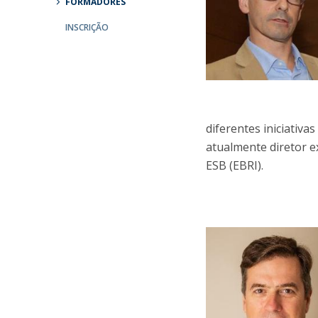
FORMADORES
Parcerias Estratégicas
Iniciativas Nacionais
INSCRIÇÃO
O que dizem sobre a ESB
Candidaturas
Clube de Inovação e Conhecimento
diferentes iniciativ
atualmente diretor e
ESB (EBRI).