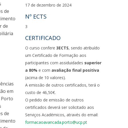
s
17 de dezembro de 2024
es de
Nº ECTS
timento
r de
3
liária
CERTIFICADO
O curso confere
3ECTS
, sendo atribuído
um Certificado de Formação aos
participantes com assiduidades
superior
a 80%
e com
avaliação final positiva
(acima de 10 valores).
iências
A emissão de outros certificados, terá o
ação em
custo de 46,50€.
 Porto
O pedido de emissão de outros
s
certificados deverá ser solicitado aos
es de
Serviços Académicos, através do email:
timento
formacaoavancada.porto@ucp.pt