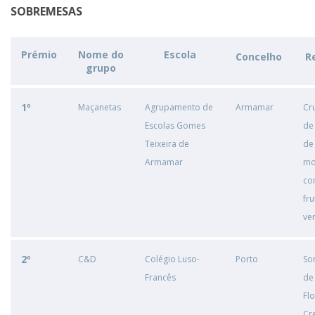
SOBREMESAS
Prémio
Nome do
Escola
Concelho
R
grupo
1º
Maçanetas
Agrupamento de
Armamar
Cr
Escolas Gomes
de
Teixeira de
de
Armamar
mo
co
fru
ve
2º
C&D
Colégio Luso-
Porto
So
Francês
de
Fl
Cr