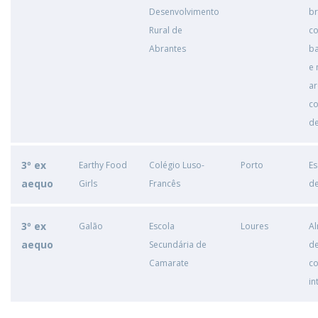
Desenvolvimento
b
Rural de
c
Abrantes
ba
e 
a
co
de
3º ex
Earthy Food
Colégio Luso-
Porto
Es
aequo
Girls
Francês
de
3º ex
Galão
Escola
Loures
A
aequo
Secundária de
de
Camarate
c
in