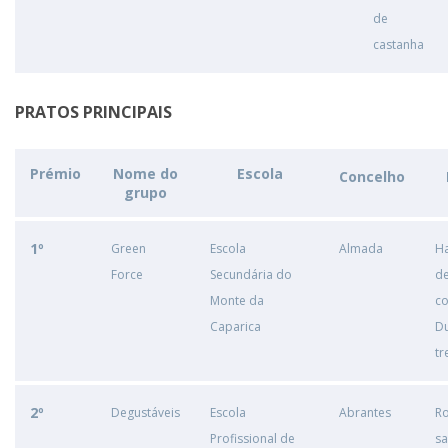
de
castanha
PRATOS PRINCIPAIS
Prémio
Nome do
Escola
Concelho
grupo
1º
Green
Escola
Almada
H
Force
Secundária do
d
Monte da
c
Caparica
D
t
2º
Degustáveis
Escola
Abrantes
Ro
Profissional de
s