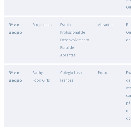
Qu
3º ex
Ecogulosos
Escola
Abrantes
Bo
aequo
Profissional de
Ou
Desenvolvimento
da
Rural de
Abrantes
3º ex
Earthy
Colégio Luso-
Porto
En
aequo
Food Girls
Francês
de
ve
co
pé
de
do