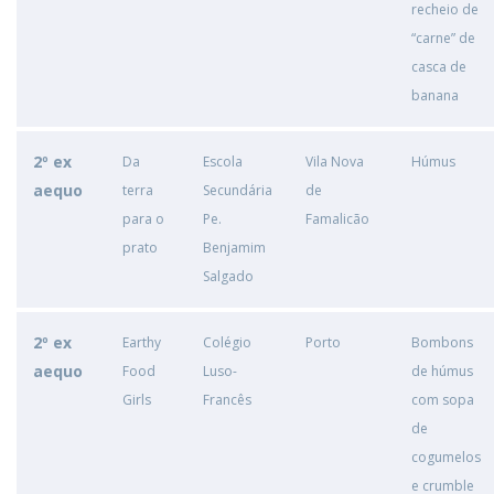
recheio de
“carne” de
casca de
banana
2º ex
Da
Escola
Vila Nova
Húmus
aequo
terra
Secundária
de
para o
Pe.
Famalicão
prato
Benjamim
Salgado
2º ex
Earthy
Colégio
Porto
Bombons
aequo
Food
Luso-
de húmus
Girls
Francês
com sopa
de
cogumelos
e crumble