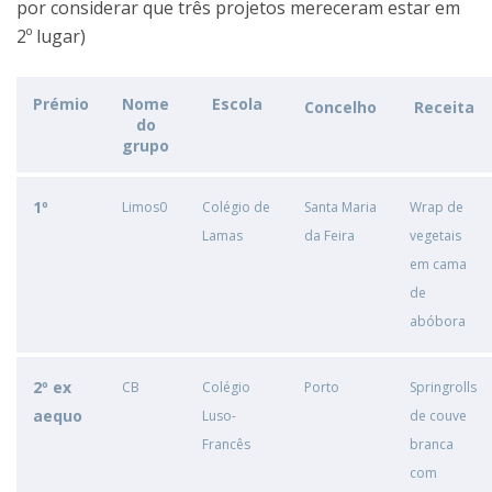
por considerar que três projetos mereceram estar em
2º lugar)
Prémio
Nome
Escola
Concelho
Receita
do
grupo
1º
Limos0
Colégio de
Santa Maria
Wrap de
Lamas
da Feira
vegetais
em cama
de
abóbora
2º ex
CB
Colégio
Porto
Springrolls
aequo
Luso-
de couve
Francês
branca
com