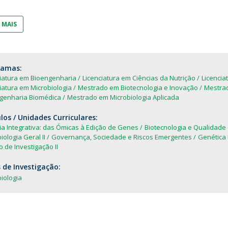
Dia Internacional do Microrganismo
A
Teen Academy
Doutoramentos
 MAIS
Bio & Tec: Cientista por um dia
B
Pós-Graduações
Conferências em Biotecnologia
F
Tertúlias na Biotecnologia
R
Formação Avançada
ramas:
Jornadas de Biotecnologia
ciatura em Bioengenharia
Licenciatura em Ciências da Nutrição
Licencia
iatura em Microbiologia
Mestrado em Biotecnologia e Inovação
Mestrad
genharia Biomédica
Mestrado em Microbiologia Aplicada
os / Unidades Curriculares:
ia Integrativa: das Ómicas à Edição de Genes
Biotecnologia e Qualidade
iologia Geral II
Governança, Sociedade e Riscos Emergentes
Genética 
o de Investigação II
 de Investigação:
iologia