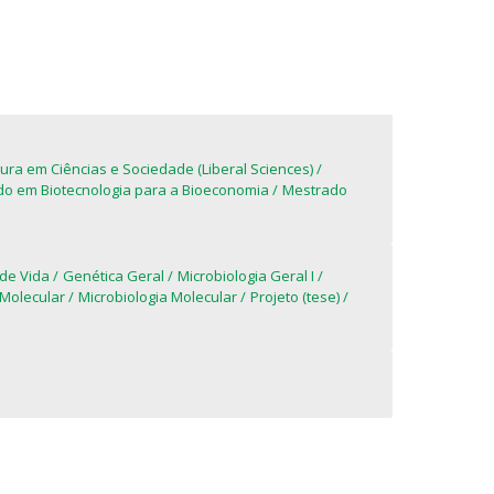
lumni
log
acebook
eceba as notícias para Alumni
tura em Ciências e Sociedade (Liberal Sciences)
o em Biotecnologia para a Bioeconomia
Mestrado
 de Vida
Genética Geral
Microbiologia Geral I
Molecular
Microbiologia Molecular
Projeto (tese)