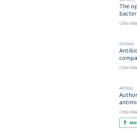
The op
bacter
Célia Ma
OUTRAS
Antibi
compa
Célia Ma
ARTIGO
Author
antimi
Célia Ma
MAI