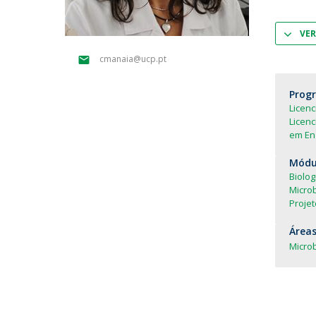
Parcerias Estratégicas
Iniciativas Nacionais
VER
O que dizem sobre a ESB
cmanaia@ucp.pt
Candidaturas
Clube de Inovação e Conhecimento
Prog
Licen
Licenc
em En
Módul
Biolog
Microb
Projet
Áreas
Microb