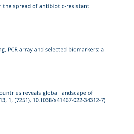
 the spread of antibiotic-resistant
g, PCR array and selected biomarkers: a
untries reveals global landscape of
3, 1, (7251), 10.1038/s41467-022-34312-7)