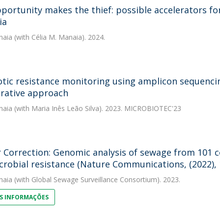
portunity makes the thief: possible accelerators for
ia
naia
(with Célia M. Manaia). 2024.
otic resistance monitoring using amplicon sequencin
rative approach
naia
(with Maria Inês Leão Silva). 2023. MICROBIOTEC'23
 Correction: Genomic analysis of sewage from 101 co
crobial resistance (Nature Communications, (2022), 1
naia
(with Global Sewage Surveillance Consortium). 2023.
S INFORMAÇÕES