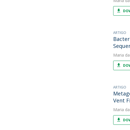
Maria da
DOW
ARTIGO
Bacter
Sequen
Maria da
DOW
ARTIGO
Metage
Vent F
Maria da
DOW