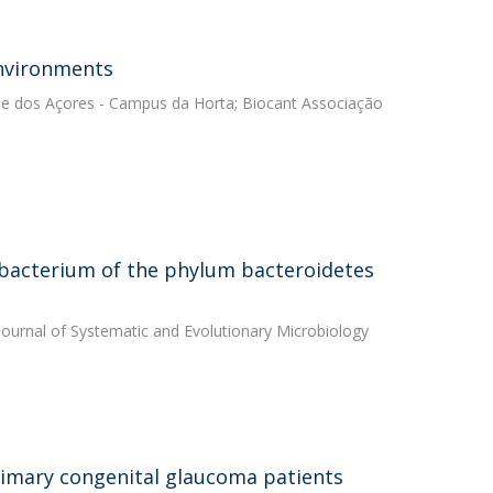
environments
ade dos Açores - Campus da Horta; Biocant Associação
ic bacterium of the phylum bacteroidetes
 Journal of Systematic and Evolutionary Microbiology
rimary congenital glaucoma patients