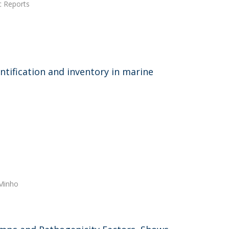
ic Reports
tification and inventory in marine
 Minho