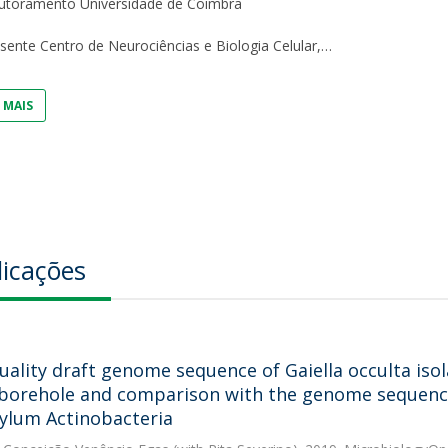
utoramento Universidade de Coimbra
Dia Internacional do Microrganismo
Teen Academy
Doutoramentos
sente Centro de Neurociências e Biologia Celular,
Bio & Tec: Cientista por um dia
Pós-Graduações
Conferências em Biotecnologia
 MAIS
Tertúlias na Biotecnologia
Formação Avançada
Jornadas de Biotecnologia
Laboratório Nacional de Referência para Materiais &
Embalagens
CINATE - Laboratório de Análises e Ensaios a Alimentos
e Embalagens
licações
uality draft genome sequence of Gaiella occulta is
borehole and comparison with the genome sequence
ylum Actinobacteria