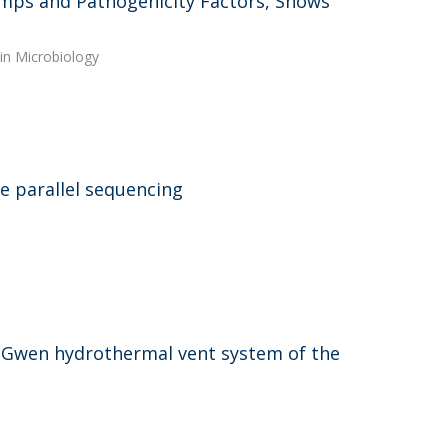
Pumps and Pathogenicity Factors, Shows
 in Microbiology
e parallel sequencing
z Gwen hydrothermal vent system of the