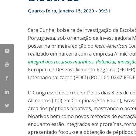
Parcerias Estratégicas
Quarta-feira, Janeiro 15, 2020 - 09:31
Iniciativas Nacionais
O que dizem sobre a ESB
Candidaturas
Sara Cunha, bolseira de investigação da Escola
Clube de Inovação e Conhecimento
Portuguesa, sob orientação da investigadora 
poster na primeira edição do
Ibero-American Con
realizado em parceria com a empresa Allmicroa
integral dos recursos marinhos: Potencial, inovaçã
Europeu de Desenvolvimento Regional (FEDER),
Internacionalização (POCI) (POCI-01-0247-FEDE
O Congresso decorreu entre os dias 3 e 5 de d
Alimentos (Ital) em Campinas (São Paulo), Bras
área dos péptidos bioativos, mostrando o poten
bioativos bem como novos métodos de extração
enquanto estão integrados em proteínas, torn
apresentado focou-se a obtenção de péptidos 