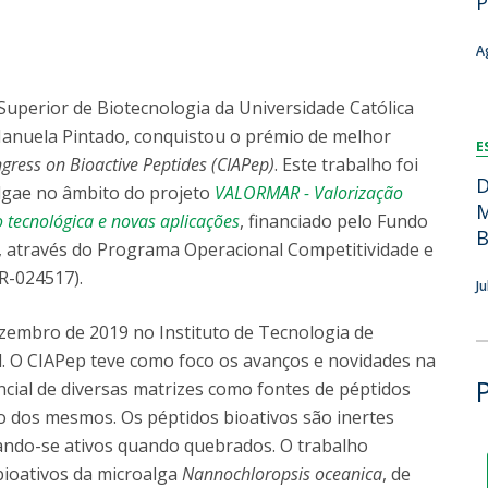
P
Dia Internacional do Microrganismo
Teen Academy
Doutoramentos
A
Bio & Tec: Cientista por um dia
Pós-Graduações
Conferências em Biotecnologia
 Superior de Biotecnologia da Universidade Católica
Tertúlias na Biotecnologia
Manuela Pintado, conquistou o prémio de melhor
Formação Avançada
E
Jornadas de Biotecnologia
gress on Bioactive Peptides (CIAPep)
. Este trabalho foi
Laboratório Nacional de Referência para Materiais &
D
lgae no âmbito do projeto
VALORMAR - Valorização
Embalagens
M
o tecnológica e novas aplicações
, financiado pelo Fundo
CINATE - Laboratório de Análises e Ensaios a Alimentos
B
 através do Programa Operacional Competitividade e
e Embalagens
R-024517).
J
ezembro de 2019 no Instituto de Tecnologia de
il. O CIAPep teve como foco os avanços e novidades na
cial de diversas matrizes como fontes de péptidos
 dos mesmos. Os péptidos bioativos são inertes
ando-se ativos quando quebrados. O trabalho
bioativos da microalga
Nannochloropsis oceanica
, de