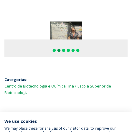
fiber_manual_record
fiber_manual_record
fiber_manual_record
fiber_manual_record
fiber_manual_record
fiber_manual_record
Categorias:
Centro de Biotecnologia e Química Fina
Escola Superior de
Biotecnologia
MAIS NOTÍCIAS
We use cookies
We may place these for analysis of our visitor data, to improve our