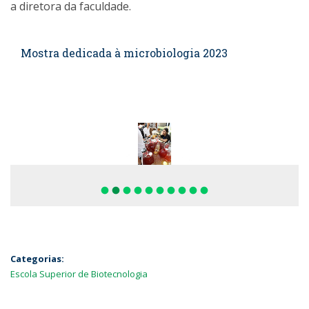
a diretora da faculdade.
Mostra dedicada à microbiologia 2023
fiber_manual_record
fiber_manual_record
fiber_manual_record
fiber_manual_record
fiber_manual_record
fiber_manual_record
fiber_manual_record
fiber_manual_record
fiber_manual_record
fiber_manual_record
Categorias:
Escola Superior de Biotecnologia