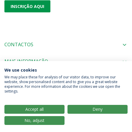
INSCRIÇÃO AQUI
CONTACTOS
MAIS INFORMAÇÃO
We use cookies
We may place these for analysis of our visitor data, to improve our
website, show personalised content and to give you a great website
experience. For more information about the cookies we use open the
Política de Privacidade
Termos & Condições
settings.
Direitos do Titular dos Dados
Accept all
Deny
No, adjust
© 2026 Universidade Católica Portuguesa