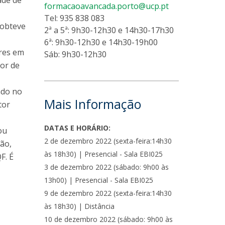
ade de
formacaoavancada.porto@ucp.pt
lumni
Tel: 935 838 083
 obteve
2ª a 5ª: 9h30-12h30 e 14h30-17h30
log
6ª: 9h30-12h30 e 14h30-19h00
acebook
res em
Sáb: 9h30-12h30
eceba as notícias para Alumni
ior de
ado no
Mais Informação
tor
DATAS E HORÁRIO:
ou
2 de dezembro 2022 (sexta-feira:14h30
ção,
às 18h30) | Presencial - Sala EBI025
F. É
3 de dezembro 2022 (sábado: 9h00 às
13h00) | Presencial - Sala EBI025
9 de dezembro 2022 (sexta-feira:14h30
às 18h30) | Distância
10 de dezembro 2022 (sábado: 9h00 às