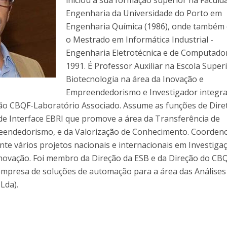
iniciou a sua formação superior na Faculd
Dia Internacional do Microrganismo
Engenharia da Universidade do Porto em
A
Teen Academy
Doutoramentos
Engenharia Química (1986), onde também
Bio & Tec: Cientista por um dia
B
o Mestrado em Informática Industrial -
Pós-Graduações
Conferências em Biotecnologia
F
Engenharia Eletrotécnica e de Computado
Tertúlias na Biotecnologia
R
1991. É Professor Auxiliar na Escola Super
Formação Avançada
Jornadas de Biotecnologia
Biotecnologia na área da Inovação e
Empreendedorismo e Investigador integr
ção CBQF-Laboratório Associado. Assume as funções de Dire
de Interface EBRI que promove a área da Transferência de
eendedorismo, e da Valorização de Conhecimento. Coorden
ente vários projetos nacionais e internacionais em Investiga
novação. Foi membro da Direção da ESB e da Direção do CBQ
mpresa de soluções de automação para a área das Análises
 Lda).