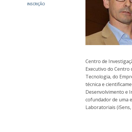
Parcerias Estratégicas
INSCRIÇÃO
Iniciativas Nacionais
O que dizem sobre a ESB
Candidaturas
Clube de Inovação e Conhecimento
Centro de Investiga
Executivo do Centro 
Tecnologia, do Empr
técnica e cientificam
Desenvolvimento e I
cofundador de uma e
Laboratoriais (iSens,