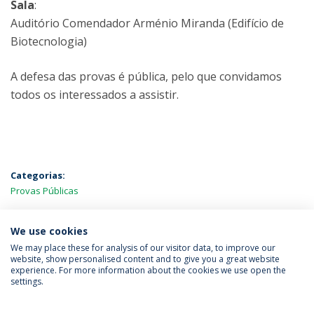
Sala
:
Auditório Comendador Arménio Miranda (Edifício de
Biotecnologia)
A defesa das provas é pública, pelo que convidamos
todos os interessados a assistir.
Categorias:
Provas Públicas
MAIS NOTÍCIAS
We use cookies
We may place these for analysis of our visitor data, to improve our
website, show personalised content and to give you a great website
experience. For more information about the cookies we use open the
Política de Privacidade
Termos & Condições
settings.
Direitos do Titular dos Dados