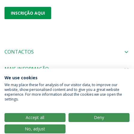
INSCRIÇÃO AQUI
CONTACTOS
MAIS INFORMAÇÃO
We use cookies
We may place these for analysis of our visitor data, to improve our
website, show personalised content and to give you a great website
experience. For more information about the cookies we use open the
Política de Privacidade
Termos & Condições
settings.
Direitos do Titular dos Dados
Accept all
Deny
No, adjust
© 2026 Universidade Católica Portuguesa