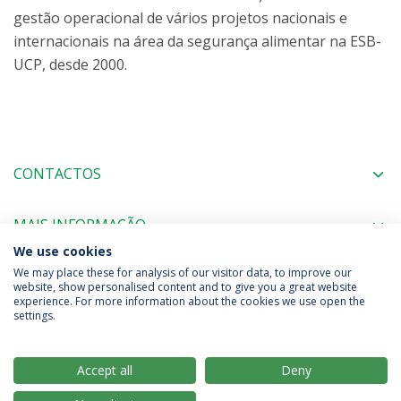
gestão operacional de vários projetos nacionais e
internacionais na área da segurança alimentar na ESB-
UCP, desde 2000.
CONTACTOS
MAIS INFORMAÇÃO
We use cookies
We may place these for analysis of our visitor data, to improve our
website, show personalised content and to give you a great website
experience. For more information about the cookies we use open the
Política de Privacidade
Termos & Condições
settings.
Direitos do Titular dos Dados
Accept all
Deny