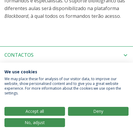
formandos e especialistas. O suporte bibliográfico das
diferentes aulas será disponibilizado na plataforma
Blackboard
, à qual todos os formandos terão acesso.
CONTACTOS
MAIS INFORMAÇÃO
We use cookies
We may place these for analysis of our visitor data, to improve our
website, show personalised content and to give you a great website
experience. For more information about the cookies we use open the
Política de Privacidade
Termos & Condições
settings.
Direitos do Titular dos Dados
Accept all
Deny
No, adjust
© 2026 Universidade Católica Portuguesa