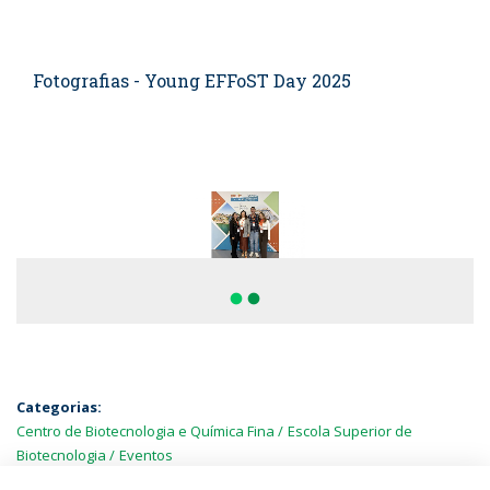
Fotografias - Young EFFoST Day 2025
fiber_manual_record
fiber_manual_record
Categorias:
Centro de Biotecnologia e Química Fina
Escola Superior de
Biotecnologia
Eventos