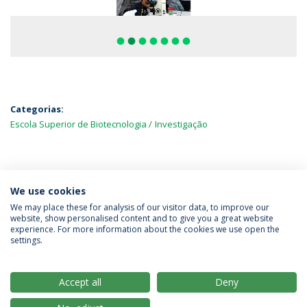
fiber_manual_record
fiber_manual_record
fiber_manual_record
fiber_manual_record
fiber_manual_record
fiber_manual_record
fiber_manual_record
Categorias:
Escola Superior de Biotecnologia
Investigação
MAIS NOTÍCIAS
We use cookies
We may place these for analysis of our visitor data, to improve our
website, show personalised content and to give you a great website
experience. For more information about the cookies we use open the
Política de Privacidade
Termos & Condições
settings.
Direitos do Titular dos Dados
Accept all
Deny