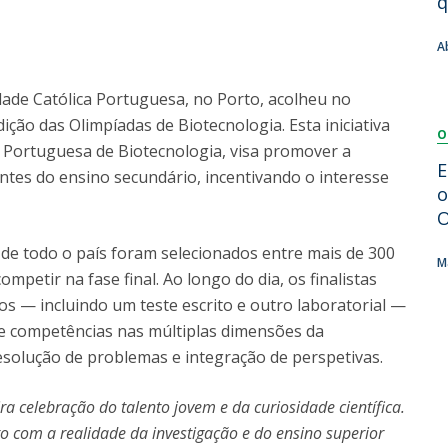
q
Dia Internacional do Microrganismo
Teen Academy
Doutoramentos
A
Bio & Tec: Cientista por um dia
Pós-Graduações
Conferências em Biotecnologia
dade Católica Portuguesa, no Porto, acolheu no
Tertúlias na Biotecnologia
dição das Olimpíadas de Biotecnologia. Esta iniciativa
Formação Avançada
O
Jornadas de Biotecnologia
 Portuguesa de Biotecnologia, visa promover a
Laboratório Nacional de Referência para Materiais &
E
dantes do ensino secundário, incentivando o interesse
Embalagens
o
CINATE - Laboratório de Análises e Ensaios a Alimentos
O
e Embalagens
 de todo o país foram selecionados entre mais de 300
M
mpetir na fase final. Ao longo do dia, os finalistas
os — incluindo um teste escrito e outro laboratorial —
e competências nas múltiplas dimensões da
 resolução de problemas e integração de perspetivas.
 celebração do talento jovem e da curiosidade científica.
o com a realidade da investigação e do ensino superior