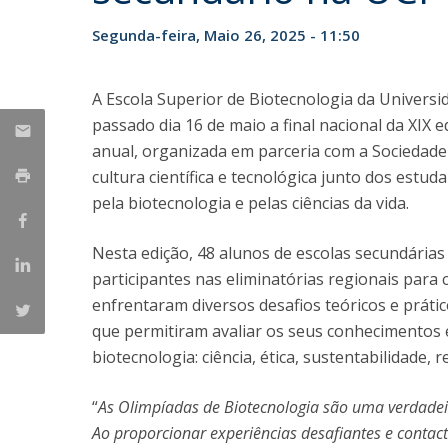
Parcerias Estratégicas
Segunda-feira, Maio 26, 2025 - 11:50
Iniciativas Nacionais
O que dizem sobre a ESB
Candidaturas
A Escola Superior de Biotecnologia da Universi
Clube de Inovação e Conhecimento
passado dia 16 de maio a final nacional da XIX e
anual, organizada em parceria com a Sociedade
cultura científica e tecnológica junto dos estu
pela biotecnologia e pelas ciências da vida.
Nesta edição, 48 alunos de escolas secundárias
participantes nas eliminatórias regionais para co
enfrentaram diversos desafios teóricos e prátic
que permitiram avaliar os seus conhecimentos 
biotecnologia: ciência, ética, sustentabilidade,
“
As Olimpíadas de Biotecnologia são uma verdadeira
Ao proporcionar experiências desafiantes e contact