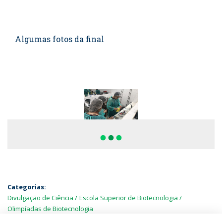
Algumas fotos da final
fiber_manual_record
fiber_manual_record
fiber_manual_record
Categorias:
Divulgação de Ciência
Escola Superior de Biotecnologia
Olimpíadas de Biotecnologia