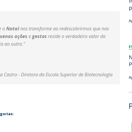
i
Dia Internacional do Microrganismo
p
Teen Academy
Doutoramentos
Bio & Tec: Cientista por um dia
A
Pós-Graduações
Conferências em Biotecnologia
e o
Natal
nos transforme ao redescobrirmos que nas
Tertúlias na Biotecnologia
uenas ações
e
gestos
reside o verdadeiro valor da
Formação Avançada
Jornadas de Biotecnologia
ta ao outro."
E
Laboratório Nacional de Referência para Materiais &
Embalagens
N
CINATE - Laboratório de Análises e Ensaios a Alimentos
P
e Embalagens
a Castro - Diretora da Escola Superior de Biotecnologia
A
gorias: