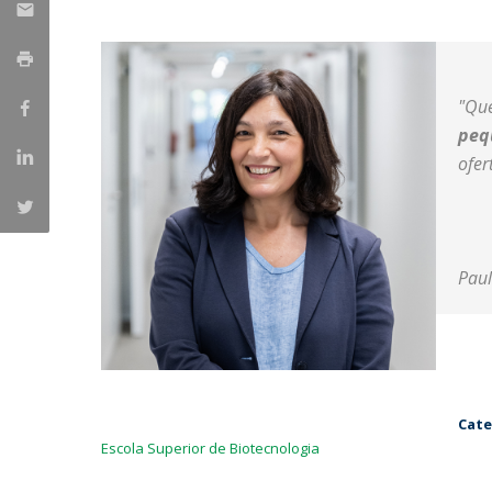
Parcerias Estratégicas
Iniciativas Nacionais
O que dizem sobre a ESB
Candidaturas
"Qu
Clube de Inovação e Conhecimento
peq
ofer
Paul
Cate
Escola Superior de Biotecnologia