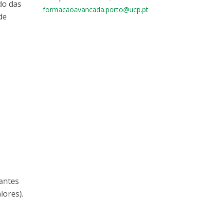
do das
formacaoavancada.porto@ucp.pt
de
pantes
lores).