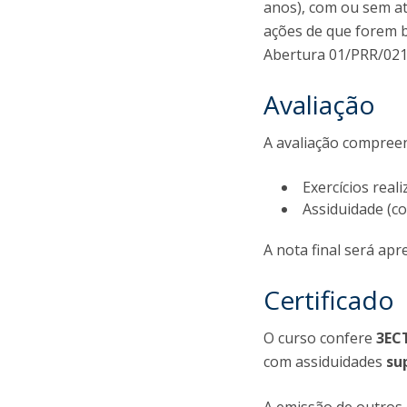
anos), com ou sem at
ações de que forem b
Abertura 01/PRR/021
Avaliação
A avaliação compree
Exercícios real
Assiduidade (c
A nota final será apr
Certificado
O curso confere
3EC
com assiduidades
su