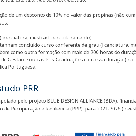
Dia Internacional do Microrganismo
Teen Academy
Doutoramentos
cação de um desconto de 10% no valor das propinas (não cumu
Bio & Tec: Cientista por um dia
sos:
Pós-Graduações
Conferências em Biotecnologia
Tertúlias na Biotecnologia
(licenciatura, mestrado e doutoramento);
Formação Avançada
Jornadas de Biotecnologia
 tenham concluído curso conferente de grau (licenciatura, 
Laboratório Nacional de Referência para Materiais &
 bem como outra formação com mais de 200 horas de duraç
Embalagens
 de Gestão e outras Pós-Graduações com essa duração) na
CINATE - Laboratório de Análises e Ensaios a Alimentos
lica Portuguesa.
e Embalagens
studo PRR
 apoiado pelo projeto BLUE DESIGN ALLIANCE (BDA), financi
o de Recuperação e Resiliência (PRR), para 2021-2026 (inve