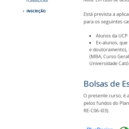
FORMADORA
Parcerias Estratégicas
Iniciativas Nacionais
INSCRIÇÃO
Está prevista a apli
O que dizem sobre a ESB
para os seguintes ca
Candidaturas
Clube de Inovação e Conhecimento
Alunos da UCP 
Ex-alunos, que
e doutoramento),
(MBA, Curso Geral
Universidade Cató
Bolsas de E
O presente curso, é
pelos fundos do Plan
RE-C06-i03).