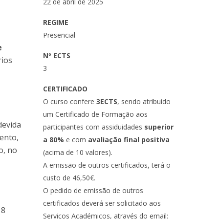
22 de abril de 2025
REGIME
Presencial
e
Nº ECTS
rios
3
CERTIFICADO
O curso confere
3ECTS
, sendo atribuído
um Certificado de Formação aos
devida
participantes com assiduidades
superior
ento,
a 80%
e com
avaliação final positiva
o, no
(acima de 10 valores).
A emissão de outros certificados, terá o
custo de 46,50€.
O pedido de emissão de outros
certificados deverá ser solicitado aos
18
Serviços Académicos, através do email: