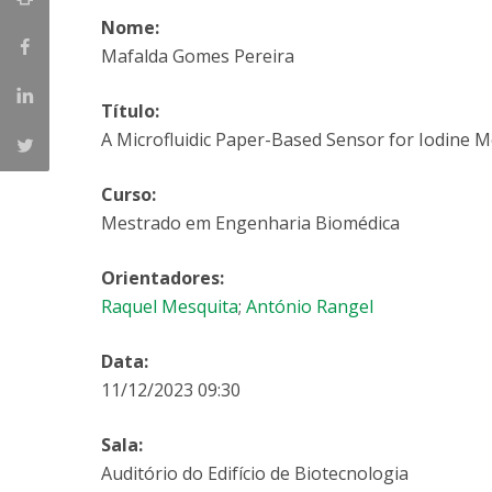
Parcerias Estratégicas
Nome:
Iniciativas Nacionais
Mafalda Gomes Pereira
O que dizem sobre a ESB
Candidaturas
Título:
Clube de Inovação e Conhecimento
A Microfluidic Paper-Based Sensor for Iodine Mo
Curso:
Mestrado em Engenharia Biomédica
Orientadores:
Raquel Mesquita
;
António Rangel
Data:
11/12/2023 09:30
Sala:
Auditório do Edifício de Biotecnologia