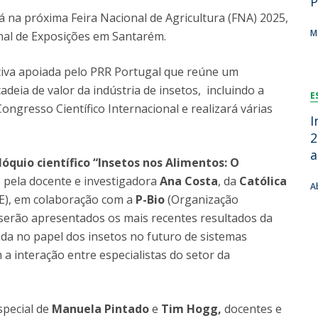
P
Dia Internacional do Microrganismo
 na próxima Feira Nacional de Agricultura (FNA) 2025,
A
Teen Academy
Doutoramentos
M
al de Exposições em Santarém.
Bio & Tec: Cientista por um dia
B
Pós-Graduações
Conferências em Biotecnologia
F
ativa apoiada pelo PRR Portugal que reúne um
Tertúlias na Biotecnologia
R
deia de valor da indústria de insetos, incluindo a
Formação Avançada
E
Jornadas de Biotecnologia
ngresso Científico Internacional e realizará várias
I
2
a
lóquio científico “Insetos nos Alimentos: O
o pela docente e investigadora
Ana Costa
, da
Católica
A
), em colaboração com a
P-Bio
(Organização
 serão apresentados os mais recentes resultados da
da no papel dos insetos no futuro de sistemas
 interação entre especialistas do setor da
special de
Manuela Pintado
e
Tim Hogg,
docentes e