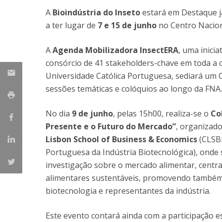
Parcerias Estratégicas
A
Bioindústria do Inseto
estará em Destaque já
Iniciativas Nacionais
a ter lugar de
7 e 15 de junho
no Centro Nacion
O que dizem sobre a ESB
Candidaturas
A
Agenda Mobilizadora InsectERA
, uma inici
Clube de Inovação e Conhecimento
consórcio de 41 stakeholders-chave em toda a ca
Universidade Católica Portuguesa, sediará um Co
sessões temáticas e colóquios ao longo da FNA.
No dia
9 de junho
, pelas 15h00, realiza-se o
Co
Presente e o Futuro do Mercado”
, organizad
Lisbon School of Business & Economics
(CLSBE
Portuguesa da Indústria Biotecnológica), onde
investigação sobre o mercado alimentar, centra
alimentares sustentáveis, promovendo também a
biotecnologia e representantes da indústria.
Este evento contará ainda com a participação e