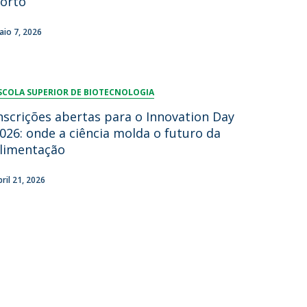
orto
lumni
aio 7, 2026
log
acebook
eceba as notícias para Alumni
SCOLA SUPERIOR DE BIOTECNOLOGIA
nscrições abertas para o Innovation Day
026: onde a ciência molda o futuro da
limentação
bril 21, 2026