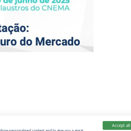
Accept all
, show personalised content and to give you a great