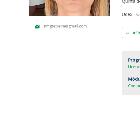
Quinta d
Parcerias Estratégicas
Iniciativas Nacionais
Udex - G
O que dizem sobre a ESB
nmgteixeira@gmail.com
Candidaturas
VER
Clube de Inovação e Conhecimento
Prog
Licenc
Módul
Compe