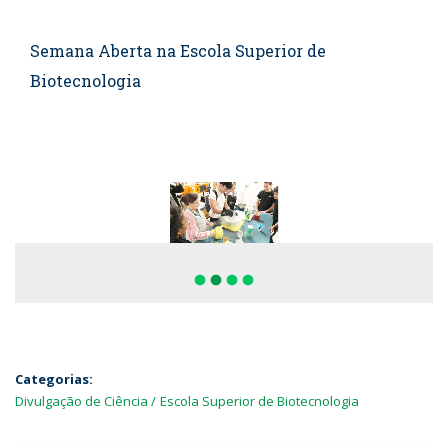
Semana Aberta na Escola Superior de
Biotecnologia
fiber_manual_record
fiber_manual_record
fiber_manual_record
fiber_manual_record
Categorias:
Divulgação de Ciência
Escola Superior de Biotecnologia