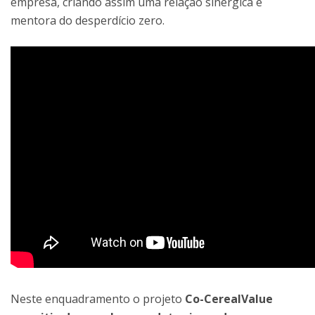
empresa, criando assim uma relação sinérgica e
mentora do desperdício zero.
Neste enquadramento o projeto
Co-CerealValue