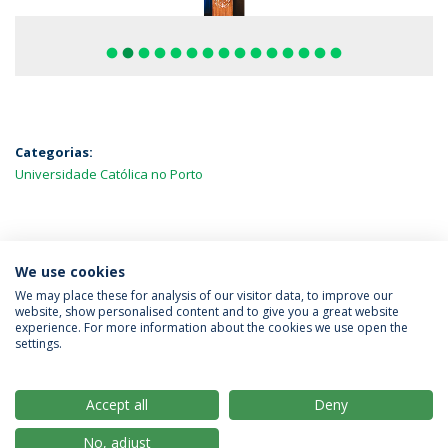
fiber_manual_record
fiber_manual_record
fiber_manual_record
fiber_manual_record
fiber_manual_record
fiber_manual_record
fiber_manual_record
fiber_manual_record
fiber_manual_record
fiber_manual_record
fiber_manual_record
fiber_manual_record
fiber_manual_record
fiber_manual_record
fiber_manual_record
Categorias:
Universidade Católica no Porto
MAIS NOTÍCIAS
We use cookies
We may place these for analysis of our visitor data, to improve our
website, show personalised content and to give you a great website
experience. For more information about the cookies we use open the
Política de Privacidade
Termos & Condições
settings.
Direitos do Titular dos Dados
Accept all
Deny
No, adjust