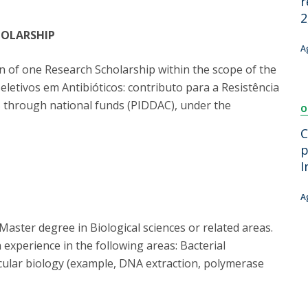
r
Dia Internacional do Microrganismo
2
Teen Academy
Doutoramentos
HOLARSHIP
Bio & Tec: Cientista por um dia
A
Pós-Graduações
Conferências em Biotecnologia
ion of one Research Scholarship within the scope of the
Tertúlias na Biotecnologia
letivos em Antibióticos: contributo para a Resistência
Formação Avançada
Jornadas de Biotecnologia
 through national funds (PIDDAC), under the
O
Laboratório Nacional de Referência para Materiais &
Embalagens
C
CINATE - Laboratório de Análises e Ensaios a Alimentos
p
e Embalagens
I
A
aster degree in Biological sciences or related areas.
xperience in the following areas: Bacterial
cular biology (example, DNA extraction, polymerase