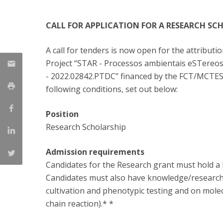
Parcerias Estratégicas
Iniciativas Nacionais
CALL FOR APPLICATION FOR A RESEARCH SC
O que dizem sobre a ESB
Candidaturas
A call for tenders is now open for the attribut
Clube de Inovação e Conhecimento
Project “STAR - Processos ambientais eSTereose
- 2022.02842.PTDC” financed by the FCT/MCTES
following conditions, set out below:
Position
Research Scholarship
Admission requirements
Candidates for the Research grant must hold a M
Candidates must also have knowledge/research e
cultivation and phenotypic testing and on mole
chain reaction).* *