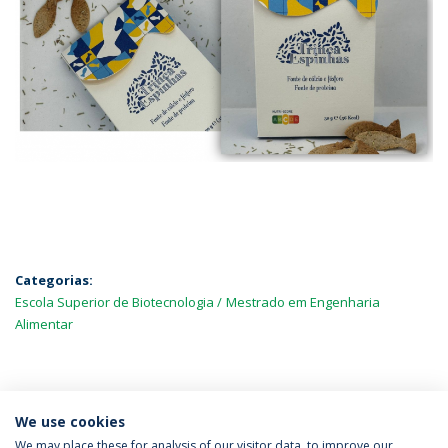
Categorias:
Escola Superior de Biotecnologia
Mestrado em Engenharia
Alimentar
MAIS NOTÍCIAS
We use cookies
We may place these for analysis of our visitor data, to improve our