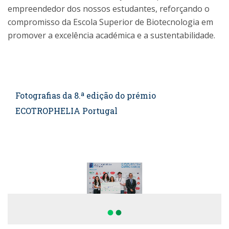
empreendedor dos nossos estudantes, reforçando o
compromisso da Escola Superior de Biotecnologia em
promover a excelência académica e a sustentabilidade.
Fotografias da 8.ª edição do prémio
ECOTROPHELIA Portugal
fiber_manual_record
fiber_manual_record