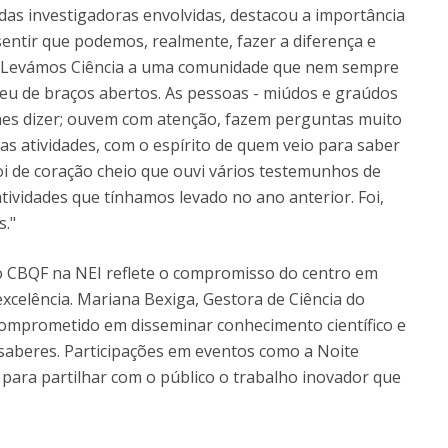
as investigadoras envolvidas, destacou a importância
sentir que podemos, realmente, fazer a diferença e
s. Levámos Ciência a uma comunidade que nem sempre
beu de braços abertos. As pessoas - miúdos e graúdos
hes dizer; ouvem com atenção, fazem perguntas muito
as atividades, com o espírito de quem veio para saber
foi de coração cheio que ouvi vários testemunhos de
ividades que tínhamos levado no ano anterior. Foi,
s."
 do CBQF na NEI reflete o compromisso do centro em
xcelência. Mariana Bexiga, Gestora de Ciência do
omprometido em disseminar conhecimento científico e
 saberes. Participações em eventos como a Noite
para partilhar com o público o trabalho inovador que