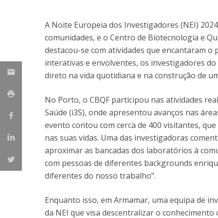
Parcerias Estratégicas
Iniciativas Nacionais
A Noite Europeia dos Investigadores (NEI) 2024
O que dizem sobre a ESB
comunidades, e o Centro de Biotecnologia e Qu
Candidaturas
destacou-se com atividades que encantaram o p
Clube de Inovação e Conhecimento
interativas e envolventes, os investigadores 
direto na vida quotidiana e na construção de u
No Porto, o CBQF participou nas atividades rea
Saúde (i3S), onde apresentou avanços nas áreas
evento contou com cerca de 400 visitantes, que
nas suas vidas. Uma das investigadoras comento
aproximar as bancadas dos laboratórios à comu
com pessoas de diferentes backgrounds enriqu
diferentes do nosso trabalho".
Enquanto isso, em Armamar, uma equipa de inv
da NEI que visa descentralizar o conhecimento c