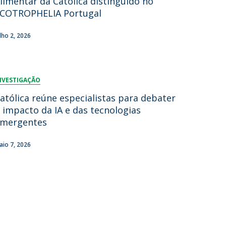
limentar da Católica distinguido no
COTROPHELIA Portugal
lumni
log
ulho 2, 2026
acebook
eceba as notícias para Alumni
NVESTIGAÇÃO
atólica reúne especialistas para debater
 impacto da IA e das tecnologias
mergentes
aio 7, 2026