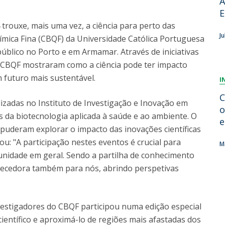
A
Dia Internacional do Microrganismo
E
A
Teen Academy
Doutoramentos
 trouxe, mais uma vez, a ciência para perto das
Bio & Tec: Cientista por um dia
B
J
ímica Fina (CBQF) da Universidade Católica Portuguesa
Pós-Graduações
Conferências em Biotecnologia
F
úblico no Porto e em Armamar. Através de iniciativas
Tertúlias na Biotecnologia
R
do CBQF mostraram como a ciência pode ter impacto
Formação Avançada
Jornadas de Biotecnologia
m futuro mais sustentável.
I
C
lizadas no Instituto de Investigação e Inovação em
o
 da biotecnologia aplicada à saúde e ao ambiente. O
e
 puderam explorar o impacto das inovações científicas
u: "A participação nestes eventos é crucial para
M
nidade em geral. Sendo a partilha de conhecimento
ecedora também para nós, abrindo perspetivas
estigadores do CBQF participou numa edição especial
ientífico e aproximá-lo de regiões mais afastadas dos