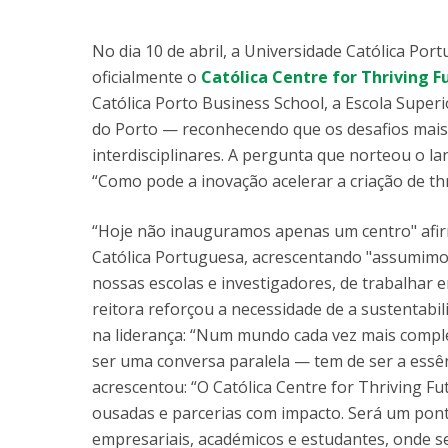
Parcerias Estratégicas
Iniciativas Nacionais
No dia 10 de abril, a Universidade Católica Por
O que dizem sobre a ESB
oficialmente o
Católica Centre for Thriving F
Candidaturas
Católica Porto Business School, a Escola Superi
Clube de Inovação e Conhecimento
do Porto — reconhecendo que os desafios mais
interdisciplinares. A pergunta que norteou o l
“Como pode a inovação acelerar a criação de thr
“Hoje não inauguramos apenas um centro" afirm
Católica Portuguesa, acrescentando "assumimo
nossas escolas e investigadores, de trabalhar
reitora reforçou a necessidade de a sustentabi
na liderança: “Num mundo cada vez mais comple
ser uma conversa paralela — tem de ser a ess
acrescentou: “O Católica Centre for Thriving Fut
ousadas e parcerias com impacto. Será um pon
empresariais, académicos e estudantes, onde se