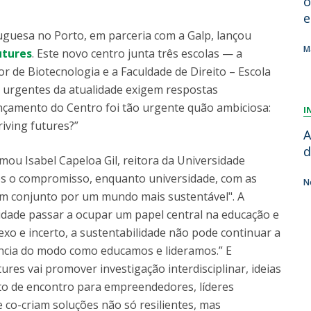
o
Dia Internacional do Microrganismo
e
Teen Academy
Doutoramentos
tuguesa no Porto, em parceria com a Galp, lançou
Bio & Tec: Cientista por um dia
M
utures
. Este novo centro junta três escolas — a
Pós-Graduações
Conferências em Biotecnologia
or de Biotecnologia e a Faculdade de Direito – Escola
Tertúlias na Biotecnologia
 urgentes da atualidade exigem respostas
Formação Avançada
Jornadas de Biotecnologia
ançamento do Centro foi tão urgente quão ambiciosa:
I
Laboratório Nacional de Referência para Materiais &
iving futures?”
Embalagens
A
CINATE - Laboratório de Análises e Ensaios a Alimentos
d
ou Isabel Capeloa Gil, reitora da Universidade
e Embalagens
s o compromisso, enquanto universidade, com as
N
 em conjunto por um mundo mais sustentável". A
lidade passar a ocupar um papel central na educação e
xo e incerto, a sustentabilidade não pode continuar a
ência do modo como educamos e lideramos.” E
ures vai promover investigação interdisciplinar, ideias
to de encontro para empreendedores, líderes
 co-criam soluções não só resilientes, mas