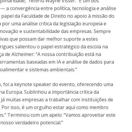
linaridade,” referiu Wayne Visser. “É um dos
 — a convergência entre política, tecnologia e análise
 papel da Faculdade de Direito no apoio à missão do
por uma análise crítica da legislação europeia e
e inovação e sustentabilidade das empresas. Sempre
tivas que possam dar melhor suporte a estes
rigues salientou o papel estratégico da escola na
a de Alzheimer: “A nossa contribuição está na
ferramentas baseadas em IA e análise de dados para
alimentar e sistemas ambientais.”
p, foi a keynote speaker do evento, oferecendo uma
na Europa. Sublinhou a importância crítica da
 já muitas empresas a trabalhar com instituições de
e. Por isso, é um orgulho estar aqui como membro
res.” Terminou com um apelo: “Vamos aproveitar este
 nosso verdadeiro potencial.”