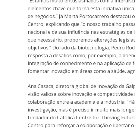
“Estamos muito entusiasmados com a interdiscip
elementos chave que torna esta iniciativa única
de negócios.” Já Marta Portocarrero destacou o
Centro, explicando que “o nosso trabalho passa 
nacional e da sua influência nas estratégias d
que necessário, proporemos alterações legisla
objetivos.” Do lado da biotecnologia, Pedro Rod
resposta a desafios como, por exemplo, a doenç
integração de conhecimento e na aplicação de 
fomentar inovação em áreas como a saúde, agro
Ana Casaca, diretora global de Inovação da Gal
visão valiosa sobre inovação e competitividade 
colaboração entre a academia e a indústria: “Há
investigação, mas é preciso ir muito mais long
fundador do Católica Centre for Thriving Futu
Centro para reforçar a colaboração e libertar o