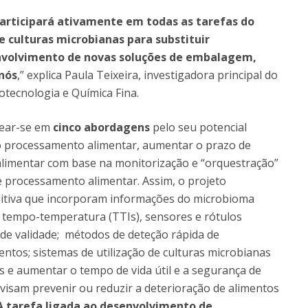
participará ativamente em todas as tarefas do
e culturas microbianas para substituir
envolvimento de novas soluções de embalagem,
nós
,” explica Paula Teixeira, investigadora principal do
tecnologia e Química Fina.
sear-se em
cinco abordagens
pelo seu potencial
no processamento alimentar, aumentar o prazo de
 alimentar com base na monitorização e “orquestração”
 processamento alimentar. Assim, o projeto
ditiva que incorporam informações do microbioma
de tempo-temperatura (TTIs), sensores e rótulos
 de validade; métodos de deteção rápida de
ntos; sistemas de utilização de culturas microbianas
os e aumentar o tempo de vida útil e a segurança de
isam prevenir ou reduzir a deterioração de alimentos
 tarefa ligada ao desenvolvimento de