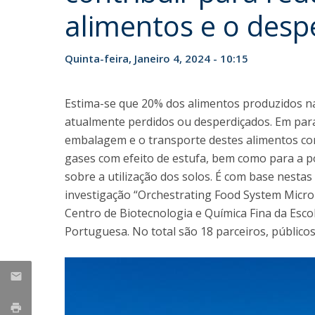
Parcerias Estratégicas
alimentos e o desp
Iniciativas Nacionais
O que dizem sobre a ESB
Quinta-feira, Janeiro 4, 2024 - 10:15
Candidaturas
Clube de Inovação e Conhecimento
Estima-se que 20% dos alimentos produzidos 
atualmente perdidos ou desperdiçados. Em paral
embalagem e o transporte destes alimentos con
gases com efeito de estufa, bem como para a po
sobre a utilização dos solos. É com base nesta
investigação “Orchestrating Food System Micro
Centro de Biotecnologia e Química Fina da Esco
Portuguesa. No total são 18 parceiros, público