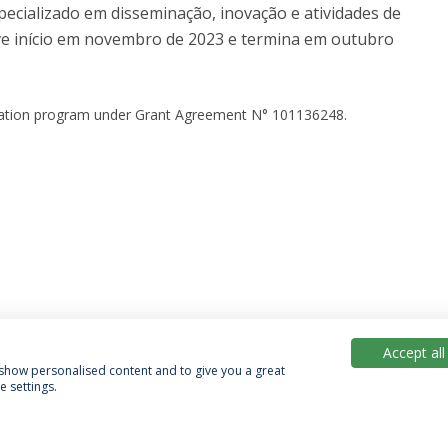
ecializado em disseminação, inovação e atividades de
 teve início em novembro de 2023 e termina em outubro
vation program under Grant Agreement N° 101136248.
Accept all
, show personalised content and to give you a great
 settings.
Política de Privacidade
Termos & Condições