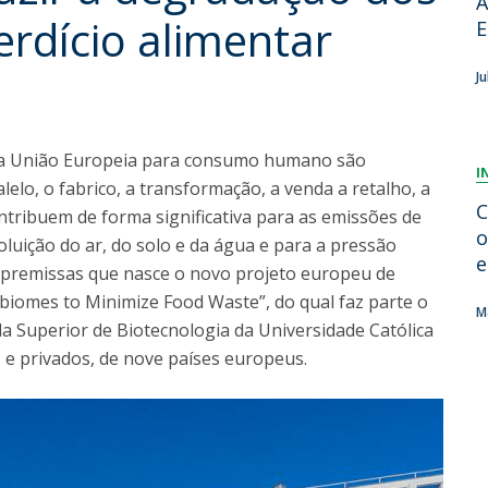
A
Dia Internacional do Microrganismo
erdício alimentar
E
A
Teen Academy
Doutoramentos
Bio & Tec: Cientista por um dia
B
J
Pós-Graduações
Conferências em Biotecnologia
F
Tertúlias na Biotecnologia
R
Formação Avançada
Jornadas de Biotecnologia
na União Europeia para consumo humano são
I
elo, o fabrico, a transformação, a venda a retalho, a
C
tribuem de forma significativa para as emissões de
o
luição do ar, do solo e da água e para a pressão
e
s premissas que nasce o novo projeto europeu de
biomes to Minimize Food Waste”, do qual faz parte o
M
la Superior de Biotecnologia da Universidade Católica
s e privados, de nove países europeus.