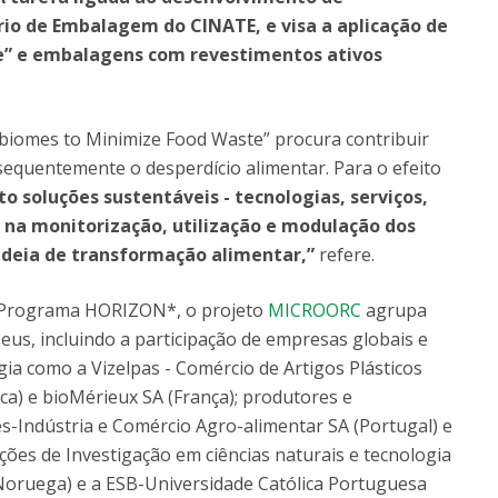
o de Embalagem do CINATE, e visa a aplicação de
de” e embalagens com revestimentos ativos
biomes to Minimize Food Waste” procura contribuir
sequentemente o desperdício alimentar. Para o efeito
o soluções sustentáveis - tecnologias, serviços,
s na monitorização, utilização e modulação dos
adeia de transformação alimentar,”
refere.
o Programa HORIZON*, o projeto
MICROORC
agrupa
eus, incluindo a participação de empresas globais e
a como a Vizelpas - Comércio de Artigos Plásticos
ca) e bioMérieux SA (França); produtores e
s-Indústria e Comércio Agro-alimentar SA (Portugal) e
ições de Investigação em ciências naturais e tecnologia
(Noruega) e a ESB-Universidade Católica Portuguesa