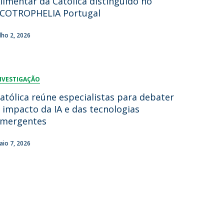
limentar da Católica distinguido no
COTROPHELIA Portugal
lumni
log
ulho 2, 2026
acebook
eceba as notícias para Alumni
NVESTIGAÇÃO
atólica reúne especialistas para debater
 impacto da IA e das tecnologias
mergentes
aio 7, 2026