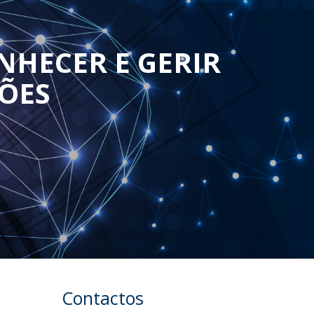
NHECER E GERIR
ÕES
Contactos