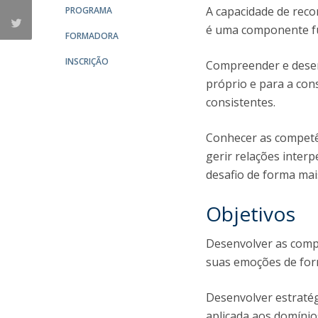
A capacidade de reco
PROGRAMA
é uma componente fu
FORMADORA
INSCRIÇÃO
Compreender e desenv
próprio e para a con
consistentes.
Conhecer as competên
gerir relações inte
desafio de forma mais
Objetivos
Desenvolver as compe
suas emoções de for
Desenvolver estratégi
aplicada aos domínio