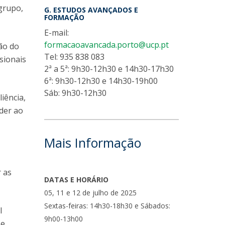
 grupo,
G. ESTUDOS AVANÇADOS E
FORMAÇÃO
E-mail:
formacaoavancada.porto@ucp.pt
ão do
Tel: 935 838 083
sionais
2ª a 5ª: 9h30-12h30 e 14h30-17h30
6ª: 9h30-12h30 e 14h30-19h00
Sáb: 9h30-12h30
iência,
der ao
Mais Informação
r as
DATAS E HORÁRIO
05, 11 e 12 de julho de 2025
Sextas-feiras: 14h30-18h30 e Sábados:
l
9h00-13h00
 e