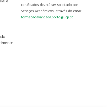
ual e
certificados deverá ser solicitado aos
Serviços Académicos, através do email:
formacaoavancada.porto@ucp.pt
ado
stimento