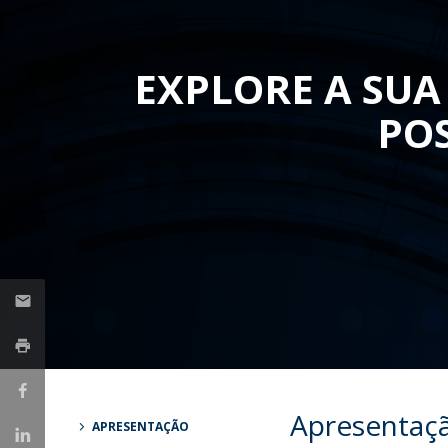
Parcerias Estratégicas
Iniciativas Nacionais
O que dizem sobre a ESB
EXPLORE A SUA
Candidaturas
Clube de Inovação e Conhecimento
PO
Apresentaç
APRESENTAÇÃO