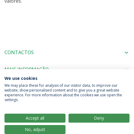
valores.
CONTACTOS
MAIS INFORMAÇÃO
We use cookies
We may place these for analysis of our visitor data, to improve our
website, show personalised content and to give you a great website
experience. For more information about the cookies we use open the
Política de Privacidade
Termos & Condições
settings.
Direitos do Titular dos Dados
Accept all
Deny
No, adjust
© 2026 Universidade Católica Portuguesa