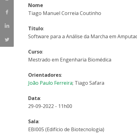
Parcerias Estratégicas
Nome
Iniciativas Nacionais
Tiago Manuel Correia Coutinho
O que dizem sobre a ESB
Candidaturas
Título
:
Clube de Inovação e Conhecimento
Software para a Análise da Marcha em Amputa
Curso
:
Mestrado em Engenharia Biomédica
Orientadores
:
João Paulo Ferreira
; Tiago Safara
Data
:
29-09-2022 - 11h00
Sala
:
EBI005 (Edifício de Biotecnologia)