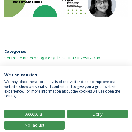
Categorias:
Centro de Biotecnologia e Química Fina
Investigação
MAIS NOTÍCIAS
We use cookies
We may place these for analysis of our visitor data, to improve our
website, show personalised content and to give you a great website
experience. For more information about the cookies we use open the
Política de Privacidade
Termos & Condições
settings.
Direitos do Titular dos Dados
Accept all
Deny
No, adjust
© 2026 Universidade Católica Portuguesa