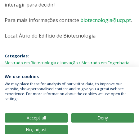
interagir para decidir!
Para mais informações contacte
biotecnologia@ucp.pt
.
Local: Átrio do Edifício de Biotecnologia
Categorias:
Mestrado em Biotecnologia e Inovação
Mestrado em Engenharia
Alimentar
Mestrado em Engenharia Biomédica
Mestrado em
Microbiologia Aplicada
Open Day
We use cookies
We may place these for analysis of our visitor data, to improve our
website, show personalised content and to give you a great website
experience. For more information about the cookies we use open the
Política de Privacidade
Termos & Condições
settings.
Direitos do Titular dos Dados
Accept all
Deny
No, adjust
© 2026 Universidade Católica Portuguesa