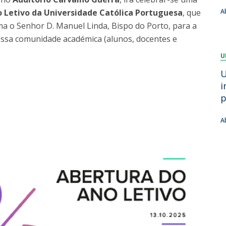
Dia Internacional do Microrganismo
o Letivo da Universidade Católica Portuguesa
, que
A
Teen Academy
Doutoramentos
ma o Senhor D. Manuel Linda, Bispo do Porto, para a
Bio & Tec: Cientista por um dia
ssa comunidade académica (alunos, docentes e
Pós-Graduações
Conferências em Biotecnologia
U
Tertúlias na Biotecnologia
Formação Avançada
Jornadas de Biotecnologia
U
Laboratório Nacional de Referência para Materiais &
i
Embalagens
p
CINATE - Laboratório de Análises e Ensaios a Alimentos
e Embalagens
A