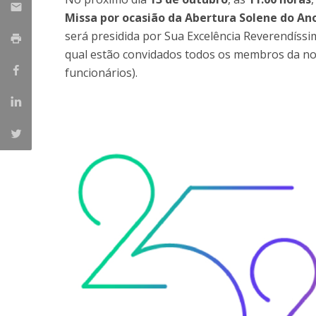
Parcerias Estratégicas
Missa por ocasião da Abertura Solene do An
Iniciativas Nacionais
será presidida por Sua Excelência Reverendíssi
O que dizem sobre a ESB
qual estão convidados todos os membros da no
Candidaturas
funcionários).
Clube de Inovação e Conhecimento