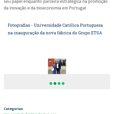
seu papel enquanto parceira estratégica na promoção
da inovação e da bioeconomia em Portugal.
Fotografias - Universidade Católica Portuguesa
na inauguração da nova fábrica do Grupo ETSA
fiber_manual_record
fiber_manual_record
fiber_manual_record
fiber_manual_record
Categorias: