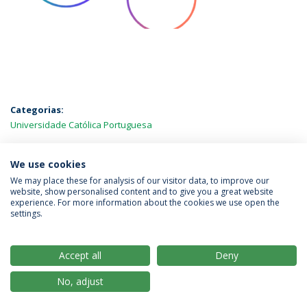
Categorias:
Universidade Católica Portuguesa
MAIS NOTÍCIAS
We use cookies
We may place these for analysis of our visitor data, to improve our
website, show personalised content and to give you a great website
experience. For more information about the cookies we use open the
Política de Privacidade
Termos & Condições
settings.
Direitos do Titular dos Dados
Accept all
Deny
No, adjust
© 2026 Universidade Católica Portuguesa