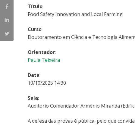
Parcerias Estratégicas
Título
:
Iniciativas Nacionais
Food Safety Innovation and Local Farming
O que dizem sobre a ESB
Candidaturas
Curso
:
Clube de Inovação e Conhecimento
Doutoramento em Ciência e Tecnologia Aliment
Orientador
:
Paula Teixeira
Data
:
10/10/2025 14:30
Sala
:
Auditório Comendador Arménio Miranda (Edifíci
A defesa das provas é pública, pelo que convida