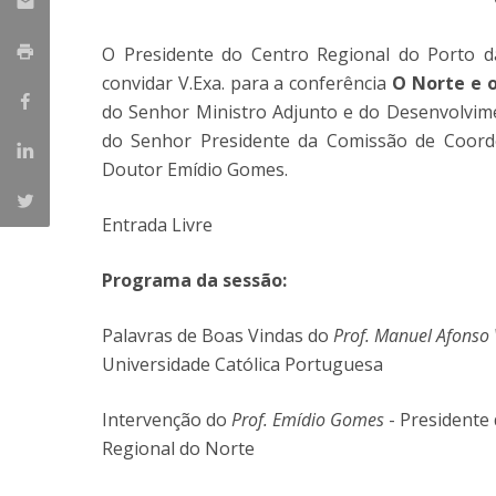
Parcerias Estratégicas
Iniciativas Nacionais
O Presidente do Centro Regional do Porto d
O que dizem sobre a ESB
convidar V.Exa. para a conferência
O Norte e 
Candidaturas
do Senhor Ministro Adjunto e do Desenvolvim
Clube de Inovação e Conhecimento
do Senhor Presidente da Comissão de Coord
Doutor Emídio Gomes.
Entrada Livre
Programa da sessão:
Palavras de Boas Vindas do
Prof. Manuel Afonso
Universidade Católica Portuguesa
Intervenção do
Prof. Emídio Gomes
- Presidente
Regional do Norte