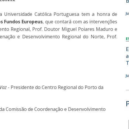
B
Dia Internacional do Microrganismo
Teen Academy
Doutoramentos
a Universidade Católica Portuguesa tem a honra de
J
Bio & Tec: Cientista por um dia
os Fundos Europeus
, que contará com as intervenções
Pós-Graduações
Conferências em Biotecnologia
ento Regional, Prof. Doutor Miguel Poiares Maduro e
Tertúlias na Biotecnologia
enação e Desenvolvimento Regional do Norte, Prof.
Formação Avançada
E
Jornadas de Biotecnologia
Laboratório Nacional de Referência para Materiais &
E
Embalagens
a
CINATE - Laboratório de Análises e Ensaios a Alimentos
T
e Embalagens
J
 Vaz
- Presidente do Centro Regional do Porto da
 da Comissão de Coordenação e Desenvolvimento