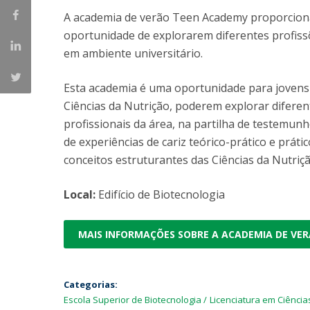
Parcerias Estratégicas
A academia de verão Teen Academy proporciona
Iniciativas Nacionais
oportunidade de explorarem diferentes profiss
O que dizem sobre a ESB
em ambiente universitário.
Candidaturas
Clube de Inovação e Conhecimento
Esta academia é uma oportunidade para jovens
Ciências da Nutrição, poderem explorar difere
profissionais da área, na partilha de testemun
de experiências de cariz teórico-prático e prát
conceitos estruturantes das Ciências da Nutriçã
Local:
Edifício de Biotecnologia
MAIS INFORMAÇÕES SOBRE A ACADEMIA DE VE
Categorias:
Escola Superior de Biotecnologia
Licenciatura em Ciência