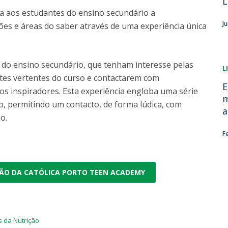
L
Dia Internacional do Microrganismo
 aos estudantes do ensino secundário a
Teen Academy
Doutoramentos
J
ões e áreas do saber através de uma experiência única
Bio & Tec: Cientista por um dia
Pós-Graduações
Conferências em Biotecnologia
Tertúlias na Biotecnologia
 do ensino secundário, que tenham interesse pelas
Formação Avançada
L
Jornadas de Biotecnologia
ntes vertentes do curso e contactarem com
Laboratório Nacional de Referência para Materiais &
E
hos inspiradores. Esta experiência engloba uma série
Embalagens
m
ico, permitindo um contacto, de forma lúdica, com
CINATE - Laboratório de Análises e Ensaios a Alimentos
a
o.
e Embalagens
F
RÃO DA CATÓLICA PORTO TEEN ACADEMY
s da Nutrição