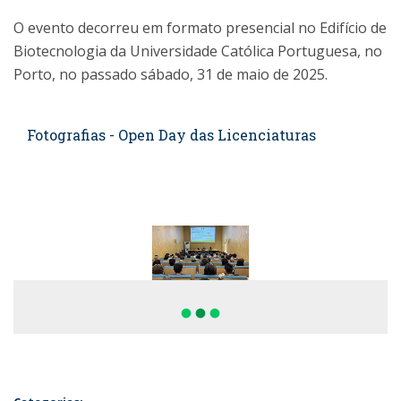
O evento decorreu em formato presencial no Edifício de
Biotecnologia da Universidade Católica Portuguesa, no
Porto, no passado sábado, 31 de maio de 2025.
Fotografias - Open Day das Licenciaturas
fiber_manual_record
fiber_manual_record
fiber_manual_record