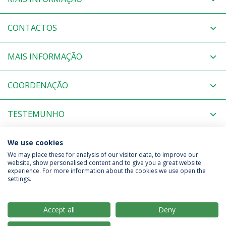
CONTACTOS
MAIS INFORMAÇÃO
COORDENAÇÃO
TESTEMUNHO
NOTÍCIAS RELACIONADAS
We use cookies
We may place these for analysis of our visitor data, to improve our
website, show personalised content and to give you a great website
experience. For more information about the cookies we use open the
Política de Privacidade
Termos & Condições
settings.
Direitos do Titular dos Dados
Accept all
Deny