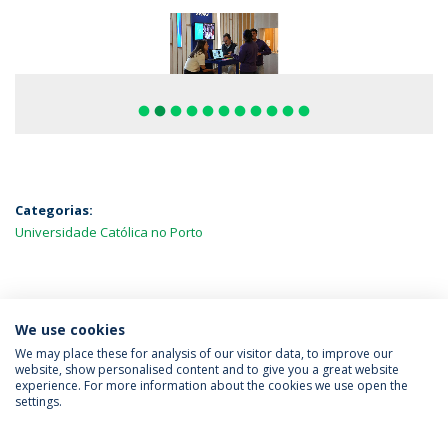
fiber_manual_record
fiber_manual_record
fiber_manual_record
fiber_manual_record
fiber_manual_record
fiber_manual_record
fiber_manual_record
fiber_manual_record
fiber_manual_record
fiber_manual_record
fiber_manual_record
Categorias:
Universidade Católica no Porto
MAIS NOTÍCIAS
We use cookies
We may place these for analysis of our visitor data, to improve our
website, show personalised content and to give you a great website
experience. For more information about the cookies we use open the
Política de Privacidade
Termos & Condições
settings.
Direitos do Titular dos Dados