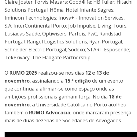
Claire Joster; Forvis Mazars; Good4life; HB Fuller; Hitachi
Solutions Portugal; Hôma; Hotel Infante Sagres;
Infineon Technologies; Inova+ - Innovation Services,
S.A; InterContinental Porto; Job Impulse; Living Tours;
Lusíadas Saúde; Optiwisers; Parfois; PwC; Randstad
Portugal; Rangel Logistics Solutions; Ryan Portugal;
Schneider Electric Portugal; Sodexo; START Esposende;
TekPrivacy; The Fladgate Partnership.
O
RUMO 2025
realizou-se nos dias
12 e 13 de
novembro
, assinalando a
15.ª edição
de um evento
que continua a afirmar-se como espaço onde as
ambições profissionais ganham força. No dia
18 de
novembro
, a Universidade Católica no Porto acolheu
também o
RUMO Advocacia
, onde marcaram presença
mais de duas dezenas de Sociedades de Advogados