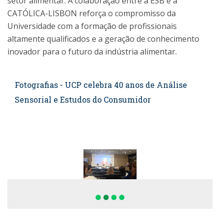
setor alimentar. A colaboração entre a ESB e a
CATÓLICA-LISBON reforça o compromisso da
Universidade com a formação de profissionais
altamente qualificados e a geração de conhecimento
inovador para o futuro da indústria alimentar.
Fotografias - UCP celebra 40 anos de Análise
Sensorial e Estudos do Consumidor
fiber_manual_record
fiber_manual_record
fiber_manual_record
fiber_manual_record