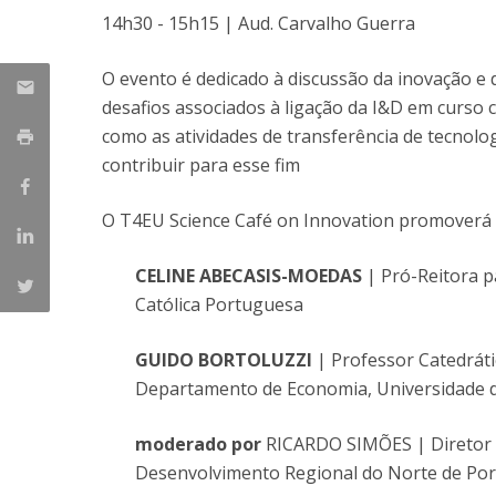
Parcerias Estratégicas
14h30 - 15h15 | Aud. Carvalho Guerra
Iniciativas Nacionais
O que dizem sobre a ESB
O evento é dedicado à discussão da inovação e 
Candidaturas
desafios associados à ligação da I&D em curso 
Clube de Inovação e Conhecimento
como as atividades de transferência de tecnol
contribuir para esse fim
O T4EU Science Café on Innovation promoverá 
CELINE ABECASIS-MOEDAS
| Pró-Reitora p
Católica Portuguesa
GUIDO BORTOLUZZI
| Professor Catedrát
Departamento de Economia, Universidade d
moderado por
RICARDO SIMÕES | Diretor 
Desenvolvimento Regional do Norte de Por