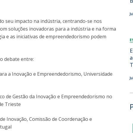
B
Dia Internacional do Microrganismo
Teen Academy
Doutoramentos
J
Bio & Tec: Cientista por um dia
do seu impacto na indústria, centrando-se nos
Pós-Graduações
Conferências em Biotecnologia
com soluções inovadoras para a indústria e na forma
Tertúlias na Biotecnologia
ogia e as iniciativas de empreendedorismo podem
Formação Avançada
E
Jornadas de Biotecnologia
Laboratório Nacional de Referência para Materiais &
E
Embalagens
a
o debate entre:
CINATE - Laboratório de Análises e Ensaios a Alimentos
T
e Embalagens
ara a Inovação e Empreendedorismo, Universidade
J
ico de Gestão da Inovação e Empreendedorismo no
e Trieste
de Inovação, Comissão de Coordenação e
tugal