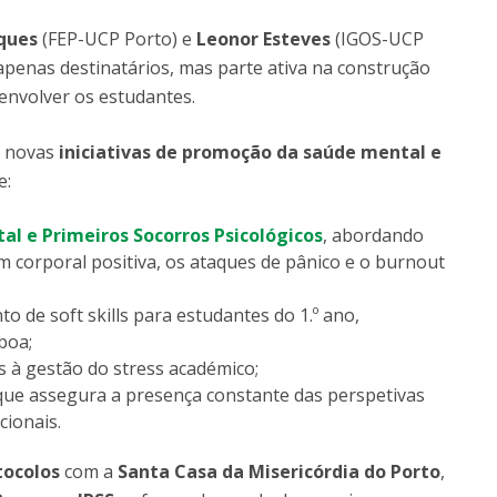
ques
(FEP-UCP Porto) e
Leonor Esteves
(IGOS-UCP
apenas destinatários, mas parte ativa na construção
envolver os estudantes.
s novas
iniciativas de promoção da saúde mental e
e:
l e Primeiros Socorros Psicológicos
, abordando
 corporal positiva, os ataques de pânico e o burnout
 de soft skills para estudantes do 1.º ano,
boa;
s à gestão do stress académico;
o que assegura a presença constante das perspetivas
cionais.
tocolos
com a
Santa Casa da Misericórdia do Porto
,