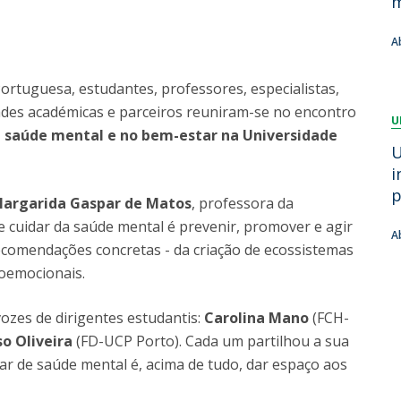
m
Dia Internacional do Microrganismo
A
Teen Academy
Doutoramentos
A
Bio & Tec: Cientista por um dia
B
Pós-Graduações
Conferências em Biotecnologia
F
ortuguesa, estudantes, professores, especialistas,
Tertúlias na Biotecnologia
R
ades académicas e parceiros reuniram-se no encontro
Formação Avançada
U
Jornadas de Biotecnologia
a saúde mental e no bem-estar na Universidade
U
i
p
argarida Gaspar de Matos
, professora da
e cuidar da saúde mental é prevenir, promover e agir
A
comendações concretas - da criação de ecossistemas
ioemocionais.
vozes de dirigentes estudantis:
Carolina Mano
(FCH-
o Oliveira
(FD-UCP Porto). Cada um partilhou a sua
ar de saúde mental é, acima de tudo, dar espaço aos