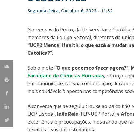
Parcerias Estratégicas
Segunda-feira, Outubro 6, 2025 - 11:32
Iniciativas Nacionais
O que dizem sobre a ESB
Candidaturas
No
campus
do Porto, da Universidade Católica P
Clube de Inovação e Conhecimento
membros da Equipa Reitoral, diretores de unid
“UCP2 Mental Health: o que está a mudar n
Católica?”
.
Sob o mote
“O que podemos fazer agora?”
,
M
Faculdade de Ciências Humanas
, reforçou qu
em comunidade. Na sua comunicação, deixou re
mais saudáveis à aposta nas competências soc
A conversa que se seguiu trouxe ao palco três 
UCP Lisboa),
Inês Reis
(FEP-UCP Porto) e
Afons
experiência e preocupações, mostrando que fal
desafios reais dos estudantes.