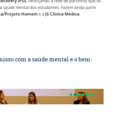
Recovery IPSS
, reforçando a rede de parceiros que se
 a saúde mental dos estudantes. Fazem ainda parte
aga/Projeto Homem
e a
JS Clínica Médica
.
misso com a saúde mental e o bem-
fiber_manual_record
fiber_manual_record
fiber_manual_record
fiber_manual_record
fiber_manual_record
fiber_manual_record