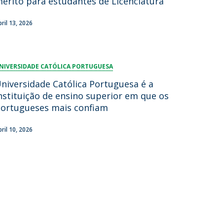
érito para estudantes de Licenciatura
lumni
bril 13, 2026
log
acebook
eceba as notícias para Alumni
NIVERSIDADE CATÓLICA PORTUGUESA
niversidade Católica Portuguesa é a
nstituição de ensino superior em que os
ortugueses mais confiam
bril 10, 2026